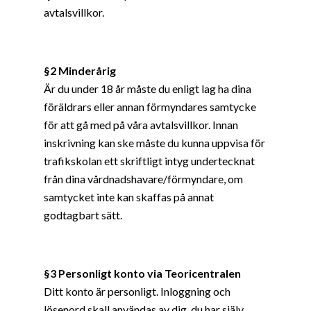
avtalsvillkor.
§
2 Minderårig
Är du under 18 år måste du enligt lag ha dina
föräldrars eller annan förmyndares samtycke
för att gå med på våra avtalsvillkor. Innan
inskrivning kan ske måste du kunna uppvisa för
trafikskolan ett skriftligt intyg undertecknat
från dina vårdnadshavare/förmyndare, om
samtycket inte kan skaffas på annat
godtagbart sätt.
§3 Personligt konto via Teoricentralen
Ditt konto är personligt. Inloggning och
lösenord skall användas av dig, du har själv